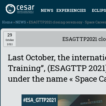
NEWS
EXPERIENCIES
ECLIPS
Home
»
NEWS
» ESAGTTP2021 closing ceremony - Space Caree
29
ESAGTTP2021 clo
October
2021
Last October, the internat
Training”, (ESAGTTP 2021)
under the name « Space Ca