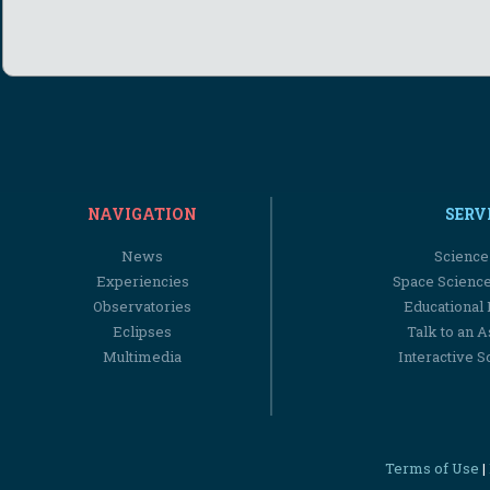
NAVIGATION
SERV
News
Science
Experiencies
Space Scienc
Observatories
Educational
Eclipses
Talk to an 
Multimedia
Interactive S
Terms of Use
|