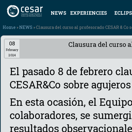
NEWS
EXPERIENCIES
ECLIPS
Home
»
NEWS
» Clausura del curso al profesorado CESAR & Co 
08
Clausura del curso 
February
2024
El pasado 8 de febrero cl
CESAR&Co sobre agujeros
En esta ocasión, el Equi
colaboradores, se sumergi
resultados observacional