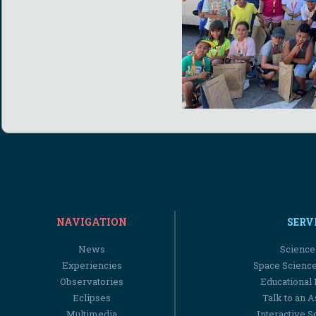
NAVIGATION
SERV
News
Science
Experiencies
Space Scienc
Observatories
Educational
Eclipses
Talk to an 
Multimedia
Interactive S