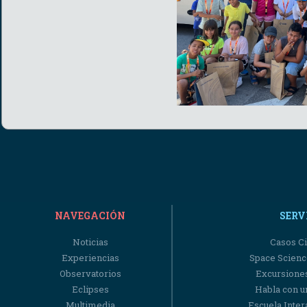
NAVEGACIÓN
SERV
Noticias
Casos Ci
Experiencias
Space Scienc
Observatorios
Excursiones
Eclipses
Habla con u
Multimedia
Escuela Intera