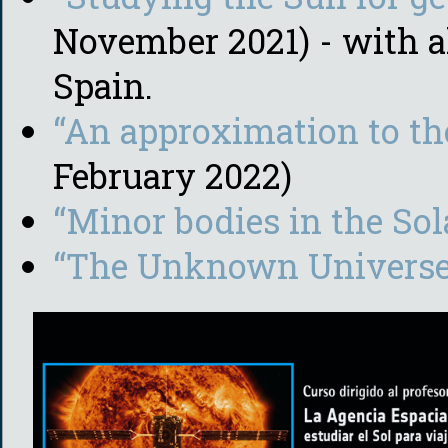
November 2021) - with 
Spain.
“An approximation to the
February 2022)
“Minor bodies in the So
“The Unknown Univers