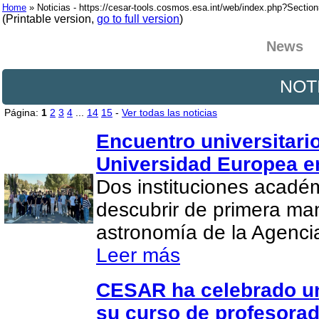
Home
» Noticias - https://cesar-tools.cosmos.esa.int/web/index.php?Secti
(Printable version,
go to full version
)
News
NOT
Página:
1
2
3
4
...
14
15
-
Ver todas las noticias
Encuentro universitario
Universidad Europea e
Dos instituciones acadé
descubrir de primera man
astronomía de la Agenci
Leer más
CESAR ha celebrado un
su curso de profesora