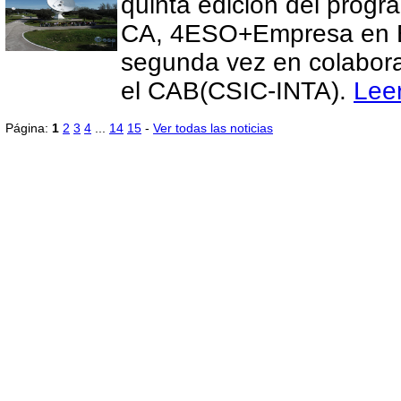
quinta edición del progr
CA, 4ESO+Empresa en E
segunda vez en colabor
el CAB(CSIC-INTA).
Lee
Página:
1
2
3
4
...
14
15
-
Ver todas las noticias