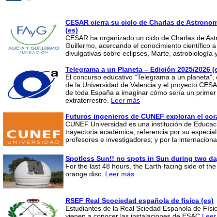
CESAR cierra su ciclo de Charlas de Astronom
(es)
CESAR ha organizado un ciclo de Charlas de Astr
Guillermo, acercando el conocimiento científico
divulgativas sobre eclipses, Marte, astrobiologí
Telegrama a un Planeta – Edición 2025/2026 (
El concurso educativo “Telegrama a un planeta”,
de la Universidad de Valencia y el proyecto CES
de toda España a imaginar cómo sería un primer 
extraterrestre.
Leer más
Futuros ingenieros de CUNEF exploran el co
CUNEF Universidad es una institución de Educac
trayectoria académica, referencia por su especial
profesores e investigadores; y por la internacio
Spotless Sun!! no spots in Sun during two d
For the last 48 hours, the Earth-facing side of t
orange disc.
Leer más
RSEF Real Scociedad española de física (es)
Estudiantes de la Real Sciedad Espanola de Físi
vienen a conocer las instalaciones de ESAC
Leer