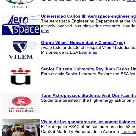
Universidad Carlos III: Aerospace engineerin
The Aerospace Engineering Department at the Uni
actively involved in cutting-edge research in var
más
Grupo Vilem “Humanidad y Ciencia” (es)
¡Viaje Estelar desde el Hospital Vilem! Estudian
Misiones de la ESA
Leer más
Senior Citizens University Rey Juan Carlos Un
Enthusiastic Senior Learners Explore the ESA A
Turin Astrophysics Students Visit Our Facilitie
Students interestedin the high-energy astronomy s
Visita de los ganadores de las competiciones 
El 18 de junio ESAC abrió sus puertas a los 53 
CanSat Madrid y Pioneras de la Aviación.
Leer m