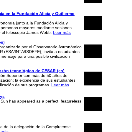
2026
ía en la Fundación Alicia y Guillermo
25
onomía junto a la Fundación Alicia y
 a personas mayores mediante sesiones
2026
a y el telescopio James Webb.
Leer más
es)
 organizado por el Observatorio Astronómico
10
AR (ESA/INTA/ISDEFE), invita a estudiantes
mensaje para una posible civilización
2026
razón tecnológico de CESAR (es)
04
ión Superior con más de 50 años de
ización; la excelencia de sus estudiantes,
2026
nalización de sus programas.
Leer más
ays
24
he Sun has appeared as a perfect, featureless
2026
12
ca de la delegación de la Complutense
 más