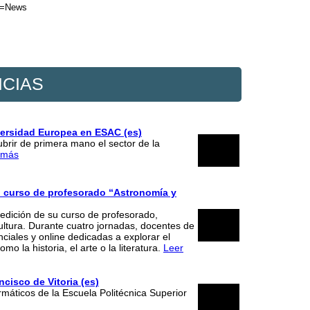
on=News
ICIAS
iversidad Europea en ESAC (es)
22
brir de primera mano el sector de la
 más
2026
 curso de profesorado “Astronomía y
edición de su curso de profesorado,
24
cultura. Durante cuatro jornadas, docentes de
nciales y online dedicadas a explorar el
2026
 la historia, el arte o la literatura.
Leer
ncisco de Vitoria (es)
16
rmáticos de la Escuela Politécnica Superior