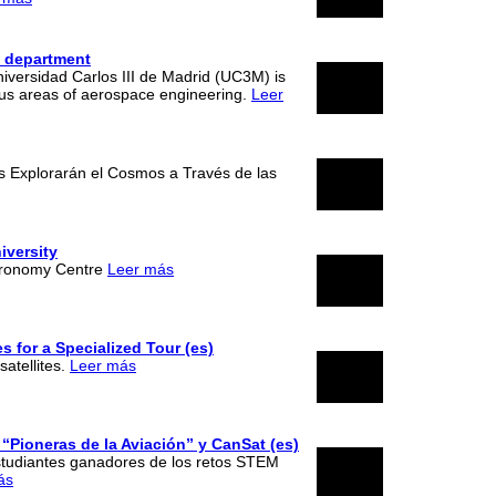
2026
g department
05
versidad Carlos III de Madrid (UC3M) is
ious areas of aerospace engineering.
Leer
2025
14
tes Explorarán el Cosmos a Través de las
2025
iversity
01
stronomy Centre
Leer más
2025
s for a Specialized Tour (es)
17
atellites.
Leer más
2025
“Pioneras de la Aviación” y CanSat (es)
20
estudiantes ganadores de los retos STEM
ás
2025