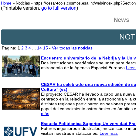
Home
» Noticias - https://cesar-tools.cosmos.esa.int/web/index.php?Secti
(Printable version,
go to full version
)
News
NOT
Página:
1
2
3
4
...
14
15
-
Ver todas las noticias
Encuentro universitario de la Nebrija y la Un
Dos instituciones académicas se unen para descu
astronomía de la Agencia Espacial Europea
Leer
CESAR ha celebrado una nueva edición de su
Cultura” (es)
El proyecto CESAR ha llevado a cabo una nueva 
centrado en la relación entre la astronomía y la 
distintas regiones participaron en sesiones prese
papel del conocimiento astronómico en ámbitos como
más
Escuela Politécnica Superior, Universidad Fra
Futuros ingenieros industriales, mecánicos e info
visitan nuestras instalaciones.
Leer más