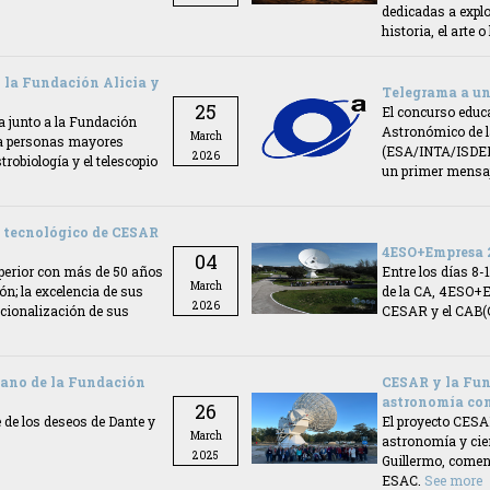
dedicadas a expl
historia, el arte o
n la Fundación Alicia y
Telegrama a un 
25
El concurso educa
 junto a la Fundación
Astronómico de l
March
o a personas mayores
(ESA/INTA/ISDEFE
2026
robiología y el telescopio
un primer mensaje
n tecnológico de CESAR
4ESO+Empresa 2
04
perior con más de 50 años
Entre los días 8-
March
ón; la excelencia de sus
de la CA, 4ESO+E
2026
acionalización de sus
CESAR y el CAB(
mano de la Fundación
CESAR y la Fun
astronomía con
26
 de los deseos de Dante y
El proyecto CESA
March
astronomía y cie
2025
Guillermo, comen
ESAC.
See more