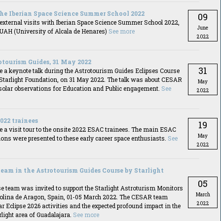
the Iberian Space Science Summer School 2022
09
ternal visits with Iberian Space Science Summer School 2022,
June
 UAH (University of Alcala de Henares)
See more
2022
rotourism Guides, 31 May 2022
31
a keynote talk during the Astrotourism Guides Eclipses Course
 Starlight Foundation, on 31 May 2022. The talk was about CESAR
May
o solar observations for Education and Public engagement.
See
2022
022 trainees
19
a visit tour to the onsite 2022 ESAC trainees. The main ESAC
May
ns were presented to these early career space enthusiasts.
See
2022
team in the Astrotourism Guides Course by Starlight
05
e team was invited to support the Starlight Astroturism Monitors
March
Molina de Aragon, Spain, 01-05 March 2022. The CESAR team
2022
ar Eclipse 2026 activities and the expected profound impact in the
rlight area of Guadalajara.
See more