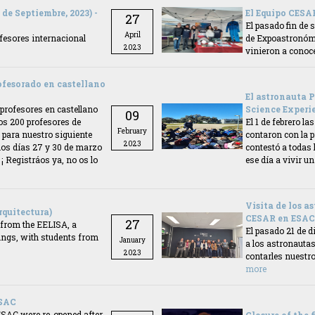
de Septiembre, 2023) -
El Equipo CESA
27
El pasado fin de
April
fesores internacional
de Expoastronómi
2023
vinieron a conoc
rofesorado en castellano
El astronauta P
e profesores en castellano
Science Experi
09
nos 200 profesores de
El 1 de febrero l
February
para nuestro siguiente
contaron con la p
2023
 los días 27 y 30 de marzo
contestó a todas
 ¡ Registráos ya, no os lo
ese día a vivir 
Visita de los a
rquitectura)
CESAR en ESAC,
27
 from the EELISA, a
El pasado 21 de d
dings, with students from
January
a los astronauta
2023
contarles nuestr
more
ESAC
 ESAC were re-opened after