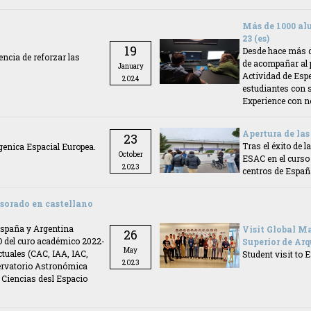
Más de 1000 al
23 (es)
19
Desde hace más 
ncia de reforzar las
de acompañar al 
January
Actividad de Esp
2024
estudiantes con 
Experience con n
Apertura de las
23
Tras el éxito de 
genica Espacial Europea.
October
ESAC en el curso 
2023
centros de Españ
esorado en castellano
España y Argentina
Visit Global 
26
 del curo académico 2022-
Superior de Arq
May
ctuales (CAC, IAA, IAC,
Student visit to
2023
ervatorio Astronómica
e Ciencias desl Espacio