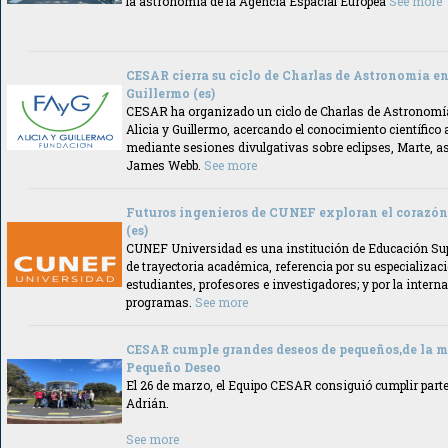
la astronomía de la Agencia Espacial Europea
See more
CESAR cierra su ciclo de Charlas de Astronomía e
Guillermo (es)
CESAR ha organizado un ciclo de Charlas de Astronomía
Alicia y Guillermo, acercando el conocimiento científic
mediante sesiones divulgativas sobre eclipses, Marte, ast
James Webb.
See more
Futuros ingenieros de CUNEF exploran el corazó
(es)
CUNEF Universidad es una institución de Educación Su
de trayectoria académica, referencia por su especializaci
estudiantes, profesores e investigadores; y por la intern
programas.
See more
CESAR cumple grandes deseos de pequeños,de la 
Pequeño Deseo
El 26 de marzo, el Equipo CESAR consiguió cumplir parte
Adrián.
See more