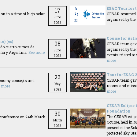
ESAC Tour for 
17
n in a time of high solar
CESAR resumed ex
June
organized by the
2022
Course for Ast
o) (es)
08
CESAR team gave 
do cuatro cursos de
organized by the
June
aña y Argentina.
See more
events related t
2022
more
Tour for ESAC 2
23
CESAR team gave 
ronomy concepts and
May
rooms and missio
 more
2022
more
CESAR Eclipse 
Foundation
30
The CESAR eclips
 conference on 24th March
March
Course, held in 
2022
presented the Sol
protected sky Sta