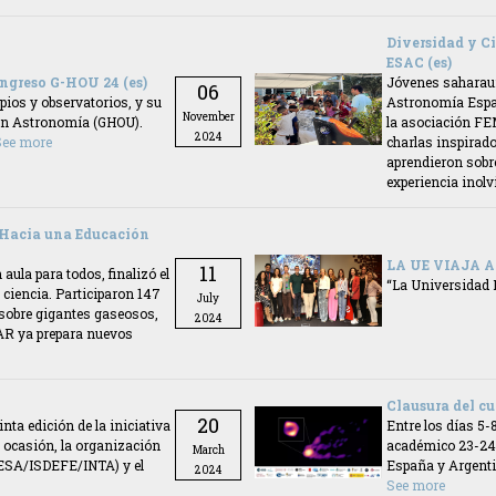
Diversidad y C
ESAC (es)
ngreso G-HOU 24 (es)
Jóvenes saharauis
06
pios y observatorios, y su
Astronomía Espac
November
 en Astronomía (GHOU).
la asociación FEM
2024
See more
charlas inspirado
aprendieron sobre
experiencia inolv
: Hacia una Educación
LA UE VIAJA A
11
aula para todos, finalizó el
“La Universidad 
 ciencia. Participaron 147
July
 sobre gigantes gaseosos,
2024
SAR ya prepara nuevos
Clausura del cu
20
nta edición de la iniciativa
Entre los días 5-
ocasión, la organización
académico 23-24 
March
(ESA/ISDEFE/INTA) y el
España y Argentin
2024
See more