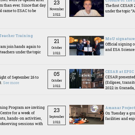
Closure of the 
23
 than ever. Since that day
The first CESAR 
November
l came to ESAC to be
under the topic 
2022
 Teacher Training
MoU signature
21
Official signing 
ram join hands again to
October
and ESA Science 
 teachers under the topic
2022
CESAR at EPSC 
05
CESAR presented 
ght of September 26 to
October
(Eclipses, transi
3.
See more
2022
2022 in Granada,
ning Program are inviting
Amanar Project
23
Centre for a week of
On Tuesday a grou
September
sts, hands-on activities,
facilities and enj
2022
and observing sessions with