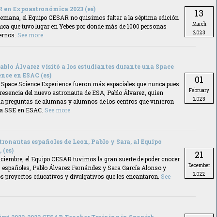
R en Expoastronómica 2023 (es)
13
 semana, el Equipo CESAR no quisimos faltar a la séptima edición
March
ca que tuvo lugar en Yebes por donde más de 1000 personas
2023
ernos.
See more
ablo Álvarez visitó a los estudiantes durante una Space
ence en ESAC (es)
01
as Space Science Experience fueron más espaciales que nunca pues
February
resencia del nuevo astronauta de ESA, Pablo Álvarez, quien
2023
 la preguntas de alumnas y alumnos de los centros que vinieron
una SSE en ESAC.
See more
stronautas españoles de Leon, Pablo y Sara, al Equipo
 (es)
21
iciembre, el Equipo CESAR tuvimos la gran suerte de poder cnocer
December
s españoles, Pablo Álvarez Fernández y Sara García Alonso y
2022
os proyectos educativos y divulgativos que les encantaron.
See