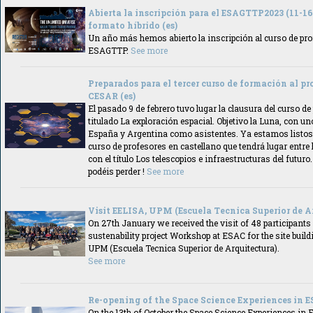
Abierta la inscripción para el ESAGTTP2023 (11-16 
formato híbrido (es)
Un año más hemos abierto la inscripción al curso de pro
ESAGTTP.
See more
Preparados para el tercer curso de formación al p
CESAR (es)
El pasado 9 de febrero tuvo lugar la clausura del curso d
titulado La exploración espacial. Objetivo la Luna, con u
España y Argentina como asistentes. Ya estamos listos 
curso de profesores en castellano que tendrá lugar entre
con el título Los telescopios e infraestructuras del futuro.
podéis perder !
See more
Visit EELISA, UPM (Escuela Tecnica Superior de A
On 27th January we received the visit of 48 participants
sustenability project Workshop at ESAC for the site buil
UPM (Escuela Tecnica Superior de Arquitectura).
See more
Re-opening of the Space Science Experiences in 
On the 13th of October the Space Science Experiences in