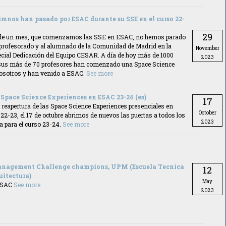
umnos han pasado por ESAC durante su SSE en el curso 22-
29
de un mes, que comenzamos las SSE en ESAC, no hemos parado
profesorado y al alumnado de la Comunidad de Madrid en la
November
ecial Dedicación del Equipo CESAR. A día de hoy más de 1000
2023
sus más de 70 profesores han comenzado una Space Science
osotros y han venido a ESAC.
See more
 Space Science Experiences en ESAC 23-24 (es)
17
la reapertura de las Space Science Experiences presenciales en
October
22-23, el 17 de octubre abrimos de nuevos las puertas a todos los
2023
a para el curso 23-24.
See more
Management Challenge champions, UPM (Escuela Tecnica
12
uitectura)
May
 ESAC
See more
2023