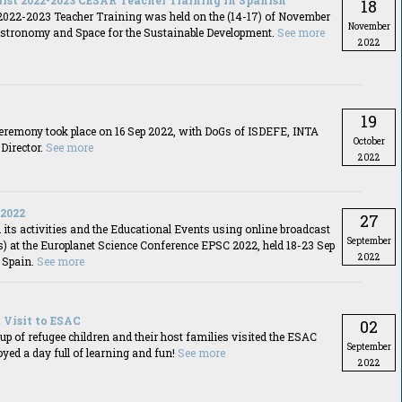
first 2022-2023 CESAR Teacher Training in Spanish
18
2022-2023 Teacher Training was held on the (14-17) of November
November
“Astronomy and Space for the Sustainable Development.
See more
2022
19
ceremony took place on 16 Sep 2022, with DoGs of ISDEFE, INTA
October
Director.
See more
2022
2022
27
its activities and the Educational Events using online broadcast
September
ts) at the Europlanet Science Conference EPSC 2022, held 18-23 Sep
2022
 Spain.
See more
 Visit to ESAC
02
p of refugee children and their host families visited the ESAC
September
oyed a day full of learning and fun!
See more
2022