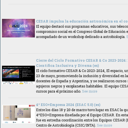
CESAR impulsa la educación astronómica en el co
El equipo destacó sus programas educativos, sus telesco
compromiso social en el Congreso Global de Educación
acompañado de un workshop dedicado a astrobiología.
Cierre del Ciclo Formativo CESAR & Co 2023-2024
Científica Inclusiva y Diversa (es)
El ciclo formativo CESAR & Co 2023-2024, El espacio, un 
23 de mayo, promoviendo la inclusión y diversidad en la
docentes de España y Argentina, y se realizaron cursos
agujeros negros y exoplanetas habitables. El equipo CE
cursos para el próximo año.
See more
4º ESO+Empresa 2024 (ESAC 5.0) (es)
Entre los días 18 y 20 de marzo tuvo lugar en ESAC la qui
4ºESO+Empresa diseñada por el Equipo CESAR. En esta 
fue en estrecha coordinación entre los Equipos CESAR 
Centro de Astrobiología (CSIC/INTA).
See more