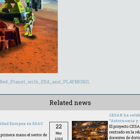
he_Red_Planet_with_ESA_and_PLAYMOBIL
Related news
CESAR ha celeb
“Astronomía y C
sidad Europea en ESAC
22
El proyecto CESA
centrado en la re
May
 primera mano el sector de
docentes de disti
2026