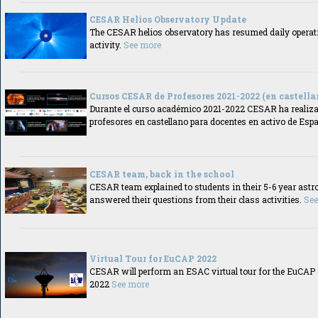
CESAR Helios Observatory Update
The CESAR helios observatory has resumed daily operatio
activity.
See more
Cursos CESAR de Profesores 2021-2022 (en castellan
Durante el curso académico 2021-2022 CESAR ha realiza
profesores en castellano para docentes en activo de Esp
CESAR team, back in the school
CESAR team explained to students in their 5-6 year ast
answered their questions from their class activities.
See
Virtual Tour for EuCAP 2022
CESAR will perform an ESAC virtual tour for the EuCAP
2022
See more