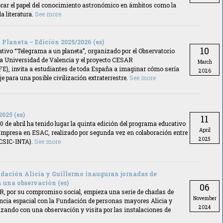
orar el papel del conocimiento astronómico en ámbitos como la
 la literatura.
See more
Planeta – Edición 2025/2026 (es)
10
tivo “Telegrama a un planeta”, organizado por el Observatorio
a Universidad de Valencia y el proyecto CESAR
March
), invita a estudiantes de toda España a imaginar cómo sería
2026
 para una posible civilización extraterrestre.
See more
025 (es)
11
10 de abril ha tenido lugar la quinta edición del programa educativo
April
mpresa en ESAC, realizado por segunda vez en colaboración entre
2025
CSIC-INTA).
See more
dación Alicia y Guillermo inauguran jornadas de
 una observación (es)
06
R, por su compromiso social, empieza una serie de charlas de
November
ncia espacial con la Fundación de personas mayores Alicia y
2024
zando con una observación y visita por las instalaciones de