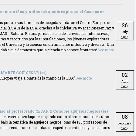
iencia: niños y niñas saharauis exploran el Cosmos en
 junto a sus familias de acogida visitaron el Centro Europeo de
26
ial (ESAC) de la ESA, gracias a la iniciativa #VacacionesenPaz y
July
AS - Sahara. En una jornada llena de actividades interactivas,
2024
ras y recorridos por las instalaciones, los jóvenes exploradores
 el Universo y la ciencia en un ambiente inclusivo y diverso. ¡Una
idable que demuestra que la ciencia no conoce fronteras!
See more
 MARTE CON CESAR (es)
02
Europea viaja a Marte de la mano de la ESA”
See more
April
2024
rso al profesorado CESAR & Co sobre agujeros negros (es)
08
8 de febrero tuvo lugar el segundo curso al profesorado del curso
bajo la temática de agujeros negros. Más de 180 profesores de
February
a aprendieron con charlas de expertos científicos y educadores.
2024