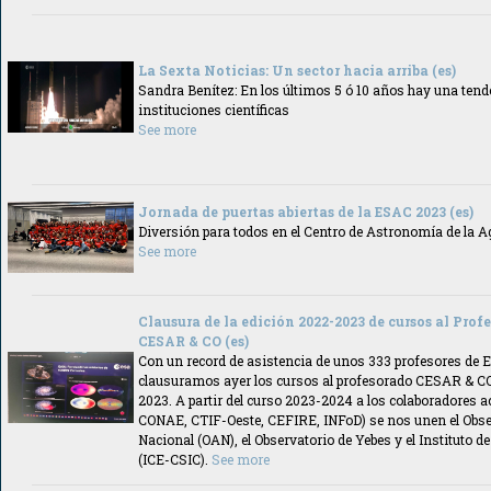
La Sexta Noticias: Un sector hacia arriba (es)
Sandra Benítez: En los últimos 5 ó 10 años hay una tende
instituciones científicas
See more
Jornada de puertas abiertas de la ESAC 2023 (es)
Diversión para todos en el Centro de Astronomía de la A
See more
Clausura de la edición 2022-2023 de cursos al Prof
CESAR & CO (es)
Con un record de asistencia de unos 333 profesores de 
clausuramos ayer los cursos al profesorado CESAR & CO
2023. A partir del curso 2023-2024 a los colaboradores a
CONAE, CTIF-Oeste, CEFIRE, INFoD) se nos unen el Obs
Nacional (OAN), el Observatorio de Yebes y el Instituto d
(ICE-CSIC).
See more