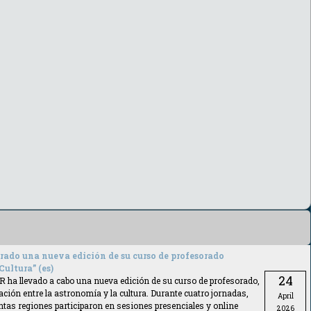
rado una nueva edición de su curso de profesorado
ultura” (es)
24
R ha llevado a cabo una nueva edición de su curso de profesorado,
lación entre la astronomía y la cultura. Durante cuatro jornadas,
April
ntas regiones participaron en sesiones presenciales y online
2026