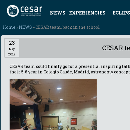
NEWS
EXPERIENCIES
ECLIPS
Home
»
NEWS
» CESAR team, back in the school
23
CESAR te
May
2022
CESAR team could finally go for a presential inspiring talk
their 5-6 year in Colegio Caude, Madrid, astronomy concept