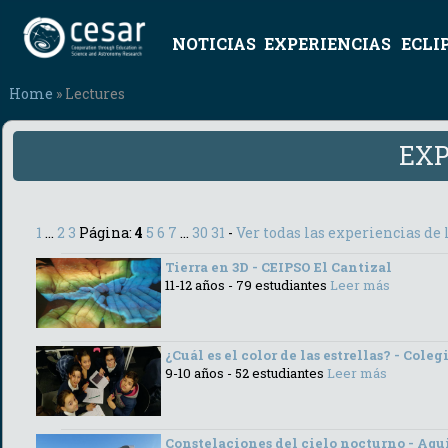
NOTICIAS
EXPERIENCIAS
ECLI
Home
» Lectures
EXP
1
...
2
3
Página:
4
5
6
7
...
30
31
-
Ver todas las experiencias de 
Tierra en 3D - CEIPSO El Cantizal
11-12 años - 79 estudiantes
Leer más
¿Cuál es el color de las estrellas? - Col
9-10 años - 52 estudiantes
Leer más
Constelaciones del cielo nocturno - Aq