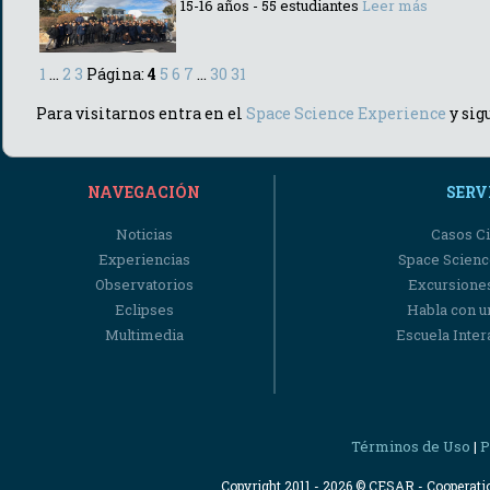
15-16 años - 55 estudiantes
Leer más
1
...
2
3
Página:
4
5
6
7
...
30
31
Para visitarnos entra en el
Space Science Experience
y sigu
NAVEGACIÓN
SERV
Noticias
Casos Ci
Experiencias
Space Scienc
Observatorios
Excursiones
Eclipses
Habla con u
Multimedia
Escuela Intera
Términos de Uso
P
|
Copyright 2011 - 2026 © CESAR - Cooperat