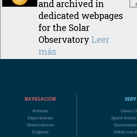
and archived in
dedicated webpages
for the Solar
Observatory
Leer
más
NAVEGACIÓN
SERV
Noticias
Casos Ci
Experiencias
Space Scienc
Observatorios
Excursiones
Eclipses
Habla con u