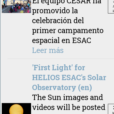
El equipo CESAR ha
J
promovido la
celebración del
primer campamento
espacial en ESAC
Leer más
'First Light' for
HELIOS ESAC's Solar
Observatory (en)
The Sun images and
videos will be posted
M