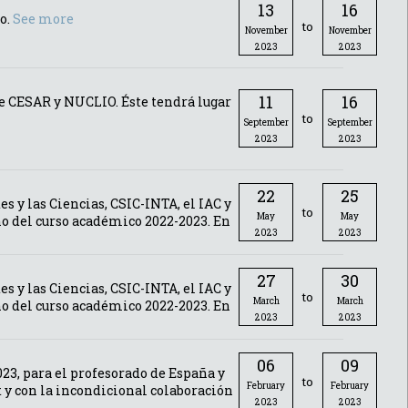
13
16
o.
See more
to
November
November
2023
2023
11
16
e CESAR y NUCLIO. Éste tendrá lugar
to
September
September
2023
2023
22
25
s y las Ciencias, CSIC-INTA, el IAC y
to
May
May
no del curso académico 2022-2023. En
2023
2023
27
30
s y las Ciencias, CSIC-INTA, el IAC y
to
March
March
no del curso académico 2022-2023. En
2023
2023
06
09
23, para el profesorado de España y
to
February
February
 y con la incondicional colaboración
2023
2023