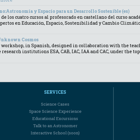
ano:Astronomía y Espacio para un Desarrollo Sostenible (es)
de los cuatro cursos al profesorado en castellano del curso aca
pertos en Educación, Espacio, Sostenibilidad y Cambio Climáti
e Unknown Cosmos
 workshop, in Spanish, designed in collaboration with the teac
e research institutions ESA, CAB, IAC, IAA and CAC, under the
SERVICES
Science Cases
Space Science Experience
Educational Excursions
Talk to an Astronomer
Interactive School (soon)