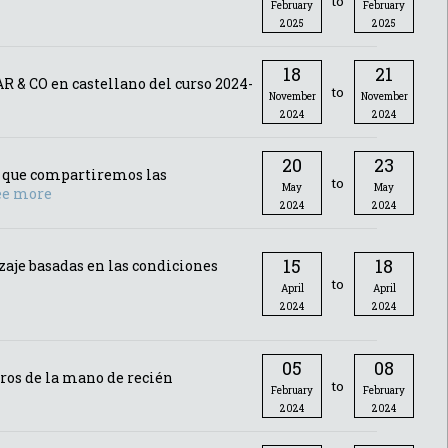
to
February
February
2025
2025
18
21
R & CO en castellano del curso 2024-
to
November
November
2024
2024
20
23
el que compartiremos las
to
May
May
ee more
2024
2024
15
18
izaje basadas en las condiciones
to
April
April
2024
2024
05
08
gros de la mano de recién
to
February
February
2024
2024