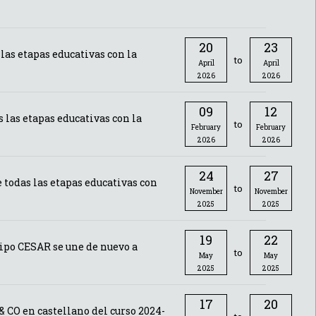
20
23
 las etapas educativas con la
to
April
April
2026
2026
09
12
s las etapas educativas con la
to
February
February
2026
2026
24
27
 todas las etapas educativas con
to
November
November
2025
2025
19
22
uipo CESAR se une de nuevo a
to
May
May
2025
2025
17
20
& CO en castellano del curso 2024-