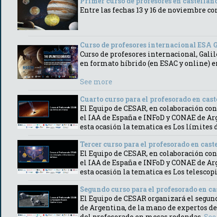
Primer curso de profesores en castellano
Entre las fechas 13 y 16 de noviembre 
Curso de profesores internacional ESA 
Curso de profesores internacional, Gal
en formato híbrido (en ESAC y online) en
See more
Cuarto curso para el profesorado en cast
El Equipo de CESAR, en colaboración con 
el IAA de España e INFoD y CONAE de Arg
esta ocasión la tematica es Los límites
Tercer curso para el profesorado en caste
El Equipo de CESAR, en colaboración con 
el IAA de España e INFoD y CONAE de Arg
esta ocasión la tematica es Los telescopi
Segundo curso para el profesorado en cas
El Equipo de CESAR organizará el segund
de Argentina, de la mano de expertos de
del profesorado en mesas redondas.
See