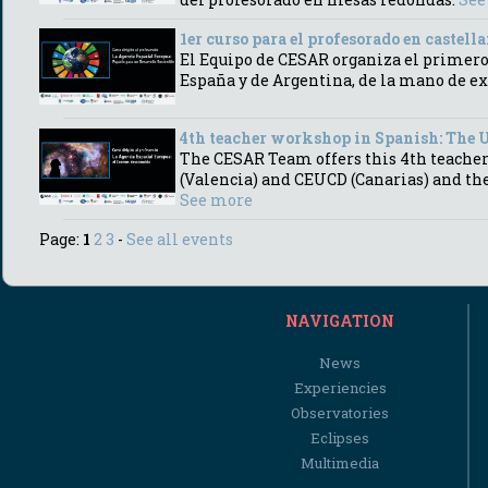
1er curso para el profesorado en castell
El Equipo de CESAR organiza el primero 
España y de Argentina, de la mano de ex
4th teacher workshop in Spanish: Th
The CESAR Team offers this 4th teacher
(Valencia) and CEUCD (Canarias) and th
See more
Page:
1
2
3
-
See all events
NAVIGATION
News
Experiencies
Observatories
Eclipses
Multimedia