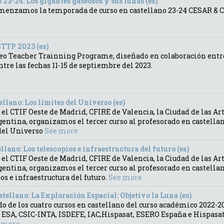
 23-24: Los gigantes gaseosos y sus lunas (es)
comenzamos la temporada de curso en castellano 23-24 CESAR & C
GTTP 2023 (es)
ileo Teacher Trainning Programe, diseñado en colaboración entr
tre las fechas 11-15 de septiembre del 2023.
ellano: Los límites del Universo (es)
el CTIF Oeste de Madrid, CFIRE de Valencia, la Ciudad de las Arte
entina, organizamos el tercer curso al profesorado en castella
 del Universo
See more
llano: Los telescopios e infraestructura del futuro (es)
el CTIF Oeste de Madrid, CFIRE de Valencia, la Ciudad de las Arte
entina, organizamos el tercer curso al profesorado en castella
os e infraestructura del futuro.
See more
tellano: La Exploración Espacial: Objetivo la Luna (es)
o de los cuatro cursos en castellano del curso académico 2022-20
 ESA, CSIC-INTA, ISDEFE, IAC,Hispasat, ESERO España e Hispasat
 more