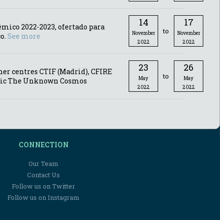
14
17
démico 2022-2023, ofertado para
to
November
November
co.
See more
2022
2022
23
26
her centres CTIF (Madrid), CFIRE
to
May
May
 topic The Unknown Cosmos
2022
2022
CONNECTION
Our Team
Contact Us
Follow us on Twitter
Follow us on Instagram