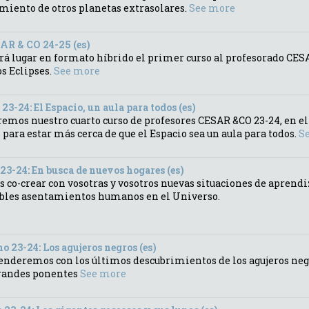
imiento de otros planetas extrasolares.
See more
 & CO 24-25 (es)
drá lugar en formato híbrido el primer curso al profesorado CESA
os Eclipses.
See more
23-24: El Espacio, un aula para todos (es)
aremos nuestro cuarto curso de profesores CESAR &CO 23-24, en 
 para estar más cerca de que el Espacio sea un aula para todos.
S
 23-24: En busca de nuevos hogares (es)
os co-crear con vosotras y vosotros nuevas situaciones de aprend
sibles asentamientos humanos en el Universo.
o 23-24: Los agujeros negros (es)
rprenderemos con los últimos descubrimientos de los agujeros ne
grandes ponentes
See more