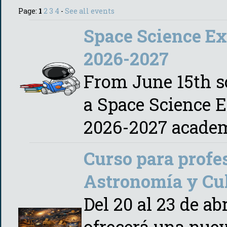
Page:
1
2
3
4
-
See all events
Space Science Ex
2026-2027
From June 15th s
a Space Science E
2026-2027 academ
Curso para profe
Astronomía y Cul
Del 20 al 23 de ab
ofrecerá una nuev