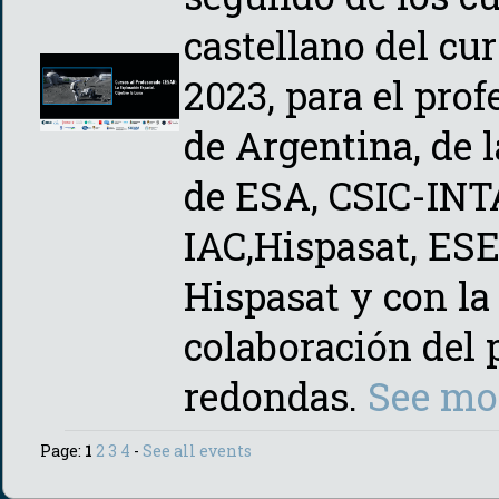
castellano del cu
2023, para el pro
de Argentina, de 
de ESA, CSIC-INT
IAC,Hispasat, ES
Hispasat y con la
colaboración del
redondas.
See mo
Page:
1
2
3
4
-
See all events