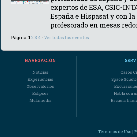
expertos de ESA, CSIC-INTA
España e Hispasat y con la
profesorado en mesas red
Página:
1
2
3
4
-
Ver todas las eventos
NAVEGACIÓN
SERV
Noticias
Casos Ci
Experiencias
Space Scienc
Observatorios
Excursiones
Eclipses
Habla con u
Multimedia
Escuela Intera
Términos de Uso
P
|