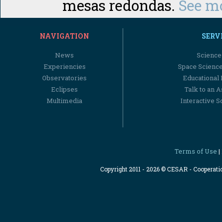
mesas redondas.
See m
NAVIGATION
SERV
News
Science
Experiencies
Space Scienc
Observatories
Educational
Eclipses
Talk to an 
Multimedia
Interactive S
Terms of Use
|
Copyright 2011 - 2026 © CESAR - Cooperat