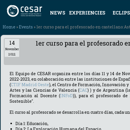
NEWS
EXPERIENCIES
ECLIPS
Home
»
Events
» 1er curso para el profesorado en castellano:A
1er curso para el profesorado 
14
November
2022
El Equipo de CESAR organiza entre los días 11 y 14 de No
2022-2023, en colaboración entre las instituciones de Esp
(
CTIF Madrid Oeste
), el Centro de Formación, Innovación 
Artes y las Ciencias de Valencia (
CAC
) ) y de Argentina (
Formación al Docente (
INFoD
)), para el profesorado de
Sostenible".
El curso al profesorado se desarrolla en cuatro días, cada u
Día 1: Educación,
Día 2: La Exploración Humana del Espacio,