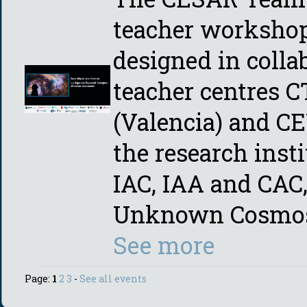
teacher workshop
designed in colla
teacher centres C
(Valencia) and C
the research inst
IAC, IAA and CAC,
Unknown Cosmo
See more
Page:
1
2
3
-
See all events