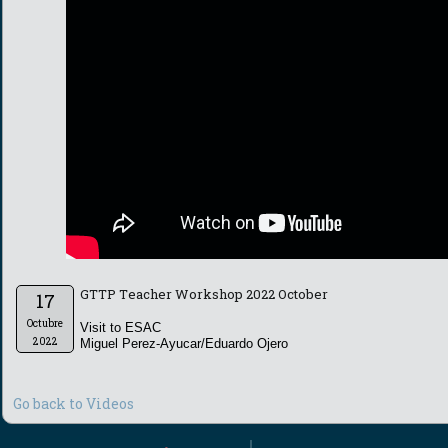
GTTP Teacher Workshop 2022 October
17
Octubre
Visit to ESAC
2022
Miguel Perez-Ayucar/Eduardo Ojero
Go back to Videos