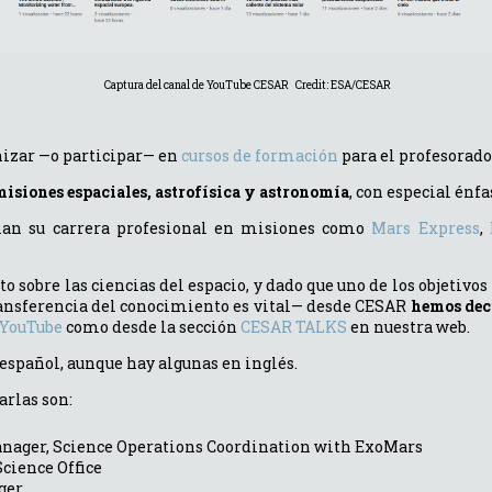
Captura del canal de YouTube CESAR Credit: ESA/CESAR
nizar
—
o participar
—
en
cursos de formación
para el profesorado
isiones espaciales, astrofísica y astronomía
, con especial énf
llan su carrera profesional en misiones como
Mars Express
,
obre las ciencias del espacio, y dado que uno de los objetivo
transferencia del conocimiento es vital— desde CESAR
hemos deci
 YouTube
como desde la sección
CESAR TALKS
en nuestra web.
spañol, aunque hay algunas en inglés.
arlas son:
ager, Science Operations Coordination with ExoMars
cience Office
ger