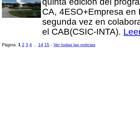
quinta edición del progr
CA, 4ESO+Empresa en E
segunda vez en colabor
el CAB(CSIC-INTA).
Lee
Página:
1
2
3
4
...
14
15
-
Ver todas las noticias