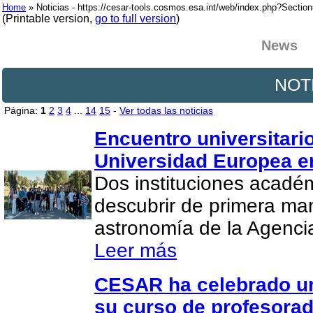
Home
» Noticias - https://cesar-tools.cosmos.esa.int/web/index.php?Secti
(Printable version,
go to full version
)
News
NOT
Página:
1
2
3
4
...
14
15
-
Ver todas las noticias
Encuentro universitario
Universidad Europea e
Dos instituciones acadé
descubrir de primera man
astronomía de la Agenci
Leer más
CESAR ha celebrado un
su curso de profesora