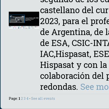
castellano del cu
2023, para el pro
de Argentina, de 
de ESA, CSIC-INT
IAC,Hispasat, ES
Hispasat y con la
colaboración del
redondas.
See mo
Page:
1
2
3
4
-
See all events