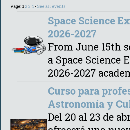
Page:
1
2
3
4
-
See all events
Space Science Ex
2026-2027
From June 15th s
a Space Science E
2026-2027 academ
Curso para profe
Astronomía y Cul
Del 20 al 23 de ab
ofrecerá una nuev