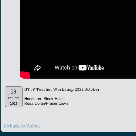
GTTP Teacher Workshop 2022 October
19
Octubre
Hands on: Black Holes
Rosa Doran/Fraser Lewis
2022
Go back to Videos