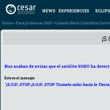
NEWS
EXPERIENCIES
ECLIPS
Home
»
Para profesores 2020
»
Creando Retos Científicos Inolv
¡S
Nos acaban de avisar que el satélite SOHO ha detect
Éste es el mensaje:
"¡S.O.S!. STOP. ¡S.O.S!. STOP. Tormeta solar hacia la Tierra