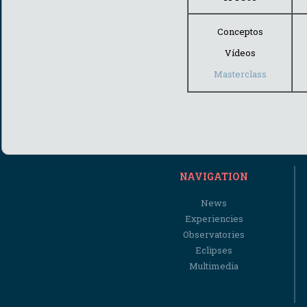
Conceptos
Vídeos
Masterclass
NAVIGATION
News
Experiencies
Observatories
Eclipses
Multimedia