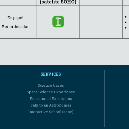
(satélite SOHO)
En papel
Por ordenador
SERVICES
Science Cases
Space Science Experience
Educational Excursions
Talk to an Astronomer
Interactive School (soon)