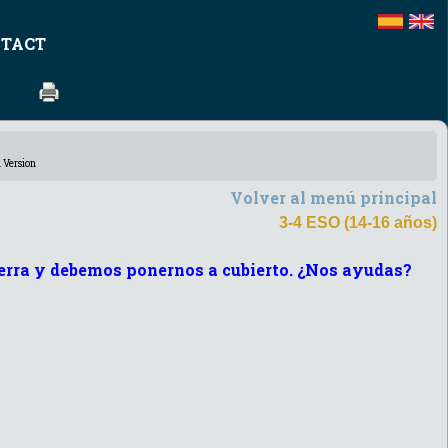
TACT
 Version
Volver al menú principal
3-4 ESO (14-16 años)
ierra y debemos ponernos a cubierto. ¿Nos ayudas?