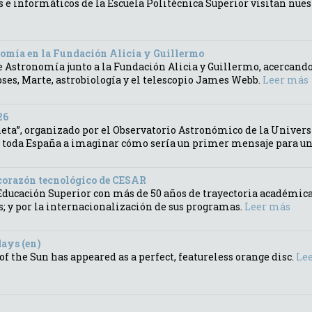
 e informáticos de la Escuela Politécnica Superior visitan nues
nomía en la Fundación Alicia y Guillermo
e Astronomía junto a la Fundación Alicia y Guillermo, acercand
ses, Marte, astrobiología y el telescopio James Webb.
Leer más
26
eta”, organizado por el Observatorio Astronómico de la Univers
e toda España a imaginar cómo sería un primer mensaje para una
corazón tecnológico de CESAR
ucación Superior con más de 50 años de trayectoria académica, 
s; y por la internacionalización de sus programas.
Leer más
days (en)
 of the Sun has appeared as a perfect, featureless orange disc.
Le