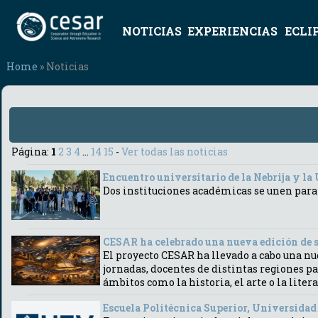
NOTICIAS
EXPERIENCIAS
ECLI
Home
» Noticias
Página:
1
2
3
4
...
14
15
-
Ver todas las noticias
Encuentro universitario de la Nebrija y l
Dos instituciones académicas se unen para
CESAR ha celebrado una nueva edición de s
El proyecto CESAR ha llevado a cabo una nue
jornadas, docentes de distintas regiones p
ámbitos como la historia, el arte o la liter
Escuela Politécnica Superior, Universidad