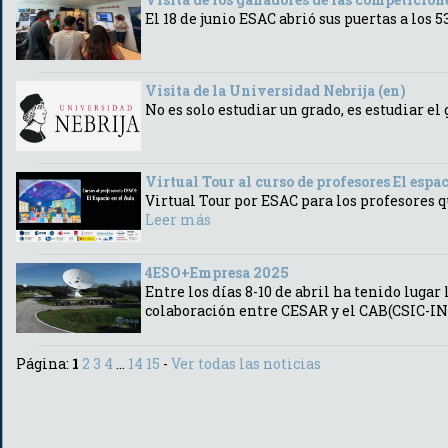
El 18 de junio ESAC abrió sus puertas a los
Visita de la Universidad Nebrija (en)
No es solo estudiar un grado, es estudiar el
Virtual Tour al curso de profesores El espac
Virtual Tour por ESAC para los profesores q
Leer más
4ESO+Empresa 2025
Entre los días 8-10 de abril ha tenido lug
colaboración entre CESAR y el CAB(CSIC-IN
Página:
1
2
3
4
...
14
15
-
Ver todas las noticias