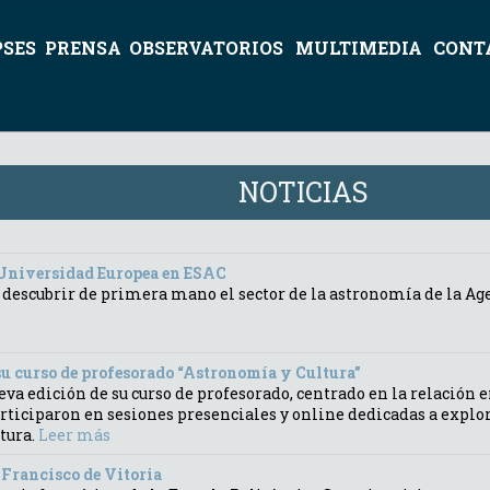
PSES
PRENSA
OBSERVATORIOS
MULTIMEDIA
CONT
NOTICIAS
a Universidad Europea en ESAC
 descubrir de primera mano el sector de la astronomía de la Ag
u curso de profesorado “Astronomía y Cultura”
va edición de su curso de profesorado, centrado en la relación e
articiparon en sesiones presenciales y online dedicadas a expl
atura.
Leer más
 Francisco de Vitoria