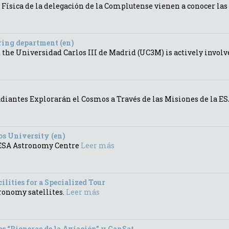
 Física de la delegación de la Complutense vienen a conocer la
ring department (en)
e Universidad Carlos III de Madrid (UC3M) is actively involved
tudiantes Explorarán el Cosmos a Través de las Misiones de la E
os University (en)
 ESA Astronomy Centre
Leer más
lities for a Specialized Tour
ronomy satellites.
Leer más
es “Pioneras de la Aviación” y CanSat