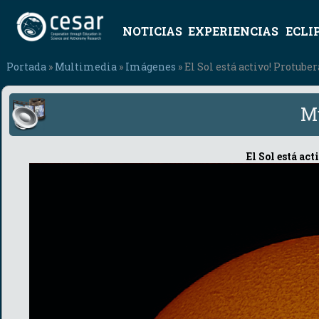
NOTICIAS
EXPERIENCIAS
ECLI
Portada
»
Multimedia
»
Imágenes
» El Sol está activo! Protube
M
El Sol está act