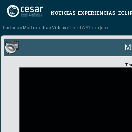
NOTICIAS
EXPERIENCIAS
ECLI
Portada
»
Multimedia
»
Vídeos
» The JWST era (en)
M
Th