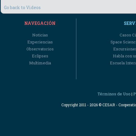
Go back to Videos
NAVEGACIÓN
SERV
Noticias
Casos Ci
Experiencias
Space Scienc
Observatorios
Excursiones
Eclipses
Habla con u
Multimedia
Escuela Intera
Términos de Uso
P
|
Copyright 2011 - 2026 © CESAR - Cooperat