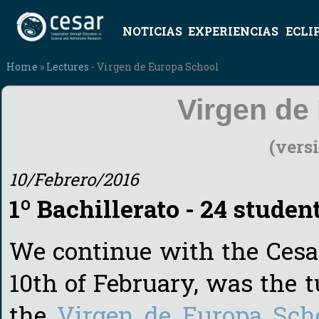
NOTICIAS
EXPERIENCIAS
ECLI
Home
»
Lectures
- Virgen de Europa School
Virgen de
(vers
10/Febrero/2016
1º Bachillerato - 24 studen
We continue with the Cesar
10th of February, was the t
the
Virgen de Europa Sch