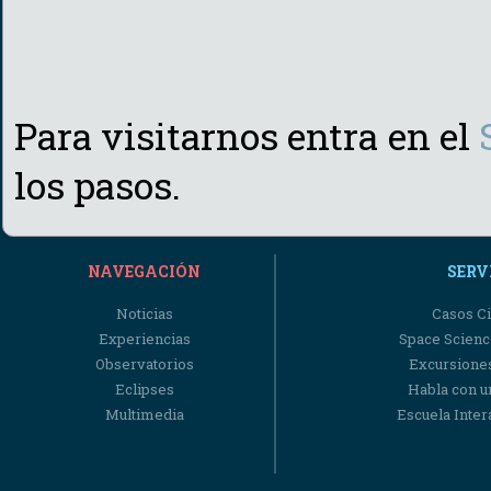
Para visitarnos entra en el
los pasos.
NAVEGACIÓN
SERV
Noticias
Casos Ci
Experiencias
Space Scienc
Observatorios
Excursiones
Eclipses
Habla con u
Multimedia
Escuela Intera