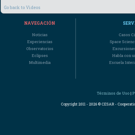
Go back to Videos
NAVEGACIÓN
SERV
Noticias
Casos Ci
Experiencias
Space Scienc
Observatorios
Excursiones
Eclipses
Habla con u
Multimedia
Escuela Intera
Términos de Uso
P
|
Copyright 2011 - 2026 © CESAR - Cooperat