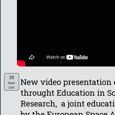
19
New video presentation 
Enero
2015
throught Education in 
Research, a joint educa
by the European Space Ag