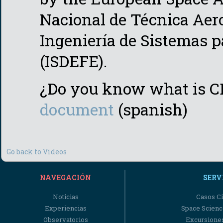
Nacional de Técnica Aer
Ingeniería de Sistemas p
(ISDEFE).
¿Do you know what is 
document
(spanish)
Go back to Videos
NAVEGACIÓN
SERV
Noticias
Casos Ci
Experiencias
Space Scienc
Observatorios
Excursiones