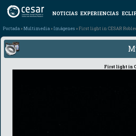
NOTICIAS
EXPERIENCIAS
ECLI
Portada
»
Multimedia
»
Imágenes
» First light in CESAR Roble
M
First light in