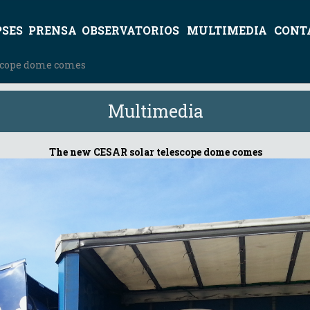
PSES
PRENSA
OBSERVATORIOS
MULTIMEDIA
CONT
escope dome comes
Multimedia
The new CESAR solar telescope dome comes