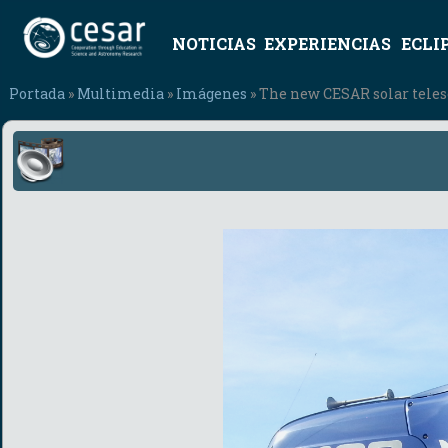
NOTICIAS
EXPERIENCIAS
ECLI
Portada
»
Multimedia
»
Imágenes
» The new CESAR solar tel