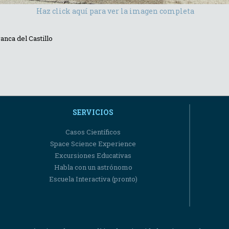
Haz click aquí para ver la imagen completa
anca del Castillo
SERVICIOS
Casos Científicos
Space Science Experience
Excursiones Educativas
Habla con un astrónomo
Escuela Interactiva (pronto)