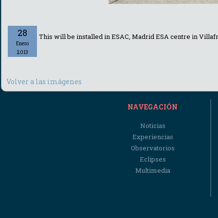
28
This will be installed in ESAC, Madrid ESA centre in Villafr
Enero
2013
Volver a las imágenes
NAVEGACIÓN
Noticias
Experiencias
Observatorios
Eclipses
Multimedia