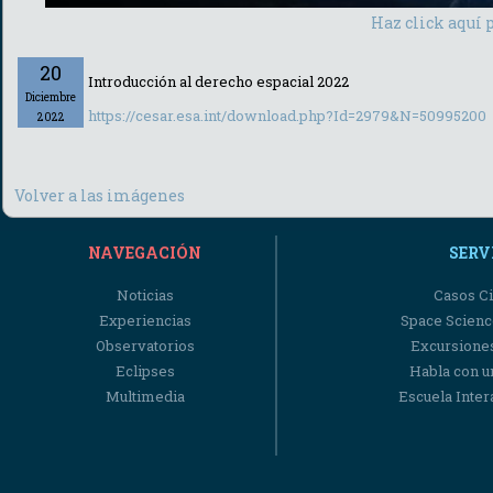
Haz click aquí 
20
Introducción al derecho espacial 2022
Diciembre
https://cesar.esa.int/download.php?Id=2979&N=50995200
2022
Volver a las imágenes
NAVEGACIÓN
SERV
Noticias
Casos Ci
Experiencias
Space Scienc
Observatorios
Excursiones
Eclipses
Habla con u
Multimedia
Escuela Intera