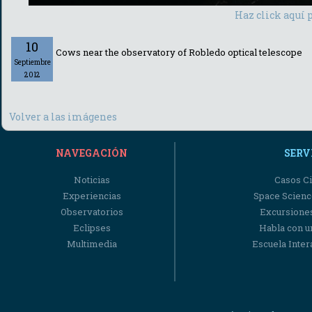
Haz click aquí 
10
Cows near the observatory of Robledo optical telescope
Septiembre
2012
Volver a las imágenes
NAVEGACIÓN
SERV
Noticias
Casos Ci
Experiencias
Space Scienc
Observatorios
Excursiones
Eclipses
Habla con u
Multimedia
Escuela Intera