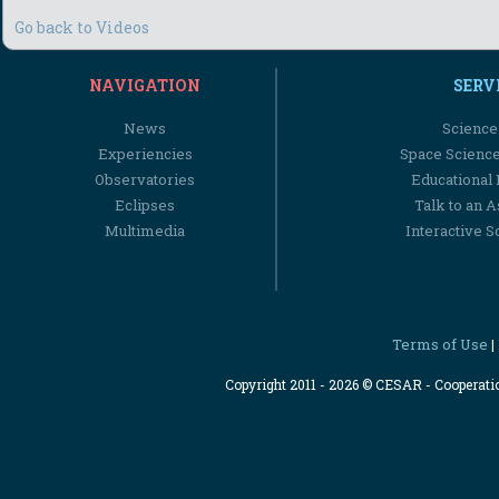
Go back to Videos
NAVIGATION
SERV
News
Science
Experiencies
Space Scienc
Observatories
Educational
Eclipses
Talk to an 
Multimedia
Interactive S
Terms of Use
|
Copyright 2011 - 2026 © CESAR - Cooperat