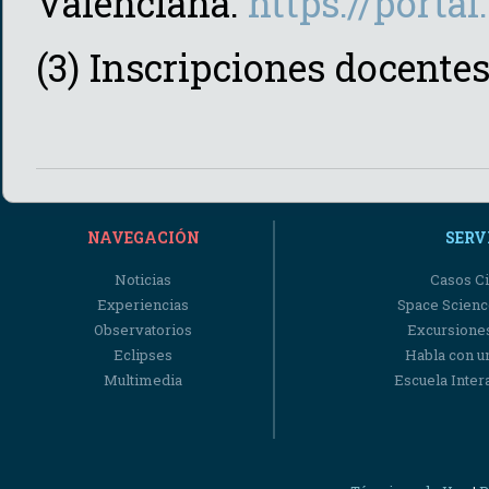
Valenciana:
https://porta
(3) Inscripciones docentes
NAVEGACIÓN
SERV
Noticias
Casos Ci
Experiencias
Space Scienc
Observatorios
Excursiones
Eclipses
Habla con u
Multimedia
Escuela Intera