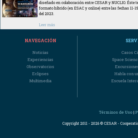
diseñado en colaboración entre CESAR y NUCLIO. Éste t
formato híbrido (en ESAC y online) entre las fechas 11-1
del 2023.
Leer más
NAVEGACIÓN
SERV
Noticias
Casos Ci
Experiencias
Space Scienc
Observatorios
Excursiones
Eclipses
Habla con u
Multimedia
Escuela Intera
Términos de Uso
P
|
Copyright 2011 - 2026 © CESAR - Cooperat