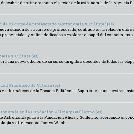
 descubrir de primera mano el sector de la astronomía de la Agencia E
de su curso de profesorado “Astronomía y Cultura” (es)
eva edición de su curso de profesorado, centrado en la relación entre l
 presenciales y online dedicadas a explorar el papel del conocimiento as
omía y Cultura (es)
cerá una nueva edición de su curso dirigido a docentes de todas las etap
dad Francisco de Vitoria (es)
e informáticos de la Escuela Politécnica Superior visitan nuestras insta
stronomía en la Fundación Alicia y Guillermo (es)
e Astronomía junto a la Fundación Alicia y Guillermo, acercando el co
iología y el telescopio James Webb..