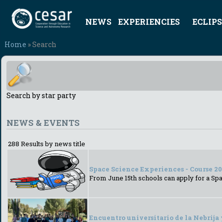
NEWS
EXPERIENCIES
ECLIPS
Home
» Search
Search by star party
NEWS & EVENTS
288 Results by news title
Space Science Experiences - Course 2
From June 15th schools can apply for a Sp
Encuentro universitario de la Nebrija 