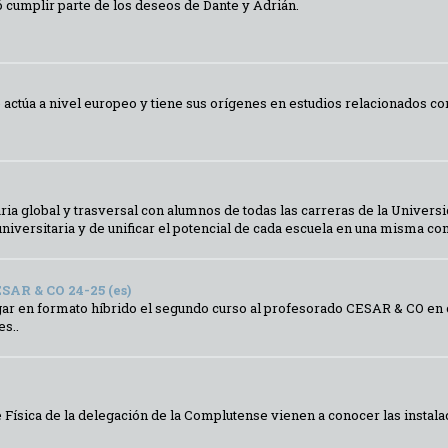
 cumplir parte de los deseos de Dante y Adrián.
e actúa a nivel europeo y tiene sus orígenes en estudios relacionados co
ia global y trasversal con alumnos de todas las carreras de la Universi
universitaria y de unificar el potencial de cada escuela en una misma co
R & CO 24-25 (es)
ugar en formato híbrido el segundo curso al profesorado CESAR & CO en ca
s..
 Física de la delegación de la Complutense vienen a conocer las instal