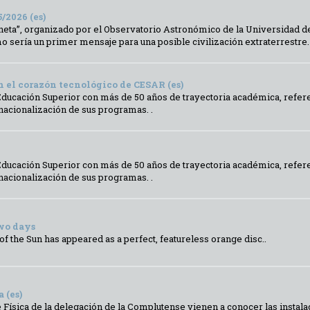
/2026 (es)
neta”, organizado por el Observatorio Astronómico de la Universidad d
 sería un primer mensaje para una posible civilización extraterrestre. 
 el corazón tecnológico de CESAR (es)
ducación Superior con más de 50 años de trayectoria académica, referenc
rnacionalización de sus programas. .
ducación Superior con más de 50 años de trayectoria académica, referenc
rnacionalización de sus programas. .
two days
 of the Sun has appeared as a perfect, featureless orange disc..
 (es)
 Física de la delegación de la Complutense vienen a conocer las instal