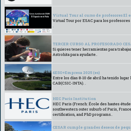
Virtual Tour al curso de profesores El e
Virtual Tour por ESAC para los profesores 
.
TERCER CURSO AL PROFESORADO CESAR & 
Si quieres tener herramientas para trabaj
Astrohita para ayudarte..
4ESO+Empresa 2025 (es)
Entre los días 8-10 de abril ha tenido lu
CAB(CSIC-INTA). .
HEC Paris Institution
HEC Paris (French: École des hautes études
southwestern outer suburb of Paris, Franc
certification, and PhD programs..
CESAR cumple grandes deseos de pequ