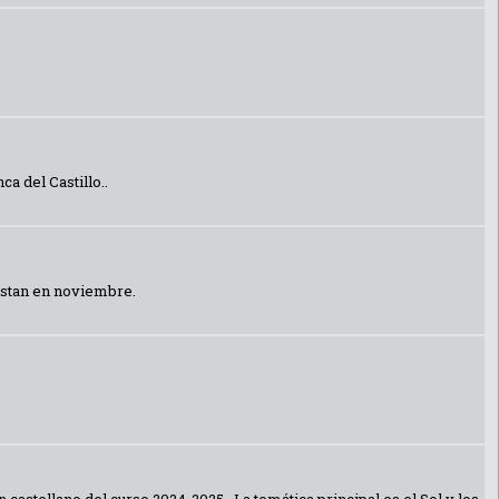
a del Castillo..
vistan en noviembre.
astellano del curso 2024-2025.. La temática principal es el Sol y los