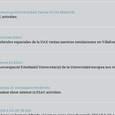
ering,Universidad Carlos III de Madrid)
 activities.
 visitan ESAC
ículos espaciales de la UAX visitan nuestras instalaciones en Villafranc
iones de ESAC
Aeroespacial Estudiantil Universitario) de la Universidad europea nos 
ation of Aerospace Students
dent show intetest in ESAC activities.
 & CO 24-25 (es)
 lugar en formato híbrido el primer curso al profesorado CESAR & CO en c