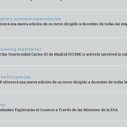
pios y misiones espaciales (es)
recerá una nueva edición de su curso dirigido a docentes de todas las e
gineering department
he Universidad Carlos III de Madrid (UC3M) is actively involved in cut
los Eclipses (es)
 ofrecerá una nueva edición de su curso dirigido a docentes de todas las
es)
tudiantes Explorarán el Cosmos a Través de las Misiones de la ESA.