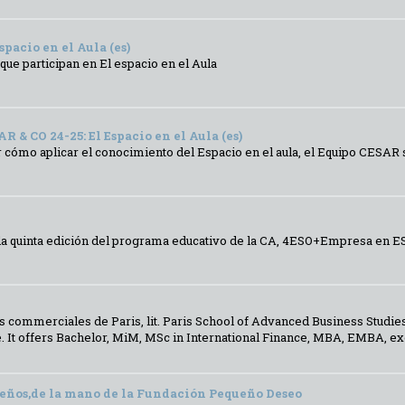
spacio en el Aula (es)
que participan en El espacio en el Aula
CO 24-25: El Espacio en el Aula (es)
ar cómo aplicar el conocimiento del Espacio en el aula, el Equipo CESA
gar la quinta edición del programa educativo de la CA, 4ESO+Empresa en
 commerciales de Paris, lit. Paris School of Advanced Business Studies
e. It offers Bachelor, MiM, MSc in International Finance, MBA, EMBA, e
eños,de la mano de la Fundación Pequeño Deseo