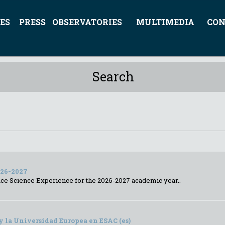
ES
PRESS
OBSERVATORIES
MULTIMEDIA
CON
Search
026-2027
ace Science Experience for the 2026-2027 academic year..
y la Universidad Europea en ESAC (es)