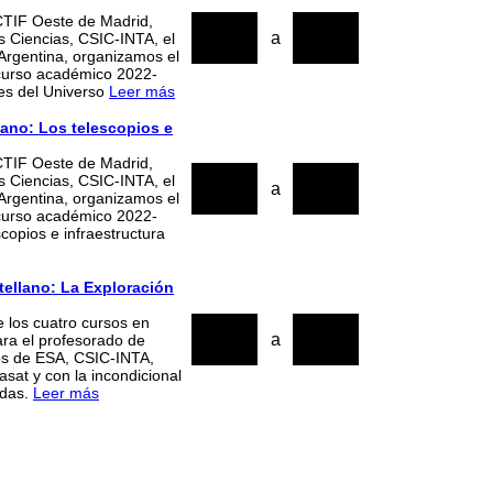
CTIF Oeste de Madrid,
22
25
a
s Ciencias, CSIC-INTA, el
rgentina, organizamos el
2023
2023
 curso académico 2022-
tes del Universo
Leer más
lano: Los telescopios e
CTIF Oeste de Madrid,
27
30
s Ciencias, CSIC-INTA, el
a
rgentina, organizamos el
2023
2023
 curso académico 2022-
copios e infraestructura
tellano: La Exploración
 los cuatro cursos en
06
09
a
ra el profesorado de
os de ESA, CSIC-INTA,
2023
2023
at y con la incondicional
ndas.
Leer más