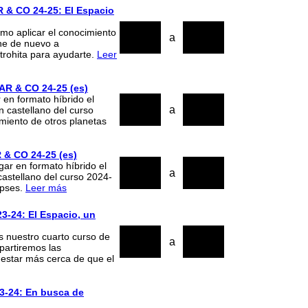
 CO 24-25: El Espacio
19
22
ómo aplicar el conocimiento
a
ne de nuevo a
2025
2025
trohita para ayudarte.
Leer
 & CO 24-25 (es)
 en formato híbrido el
17
20
a
castellano del curso
imiento de otros planetas
2025
2025
 CO 24-25 (es)
18
21
gar en formato híbrido el
a
astellano del curso 2024-
2024
2024
lipses.
Leer más
3-24: El Espacio, un
20
23
s nuestro cuarto curso de
a
artiremos las
2024
2024
 estar más cerca de que el
23-24: En busca de