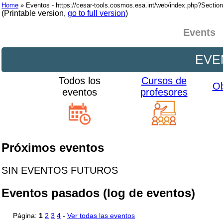
Home
» Eventos - https://cesar-tools.cosmos.esa.int/web/index.php?Sectio
(Printable version,
go to full version
)
Events
EVE
Todos los
Cursos de
Ob
eventos
profesores
Próximos eventos
SIN EVENTOS FUTUROS
Eventos pasados (log de eventos)
Página:
1
2
3
4
-
Ver todas las eventos