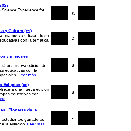
-2027
15
15
 Science Experience for
a
2026
2026
a y Cultura (es)
20
23
rá una nueva edición de su
a
 educativas con la temática
2026
2026
ios y misiones
09
12
a
cerá una nueva edición de
as educativas con la
2026
2026
spaciales.
Leer más
s Eclipses (es)
24
27
ofrecerá una nueva edición
a
etapas educativas con
2025
2025
más
nes “Pioneras de la
20
20
a
53 estudiantes ganadores
2025
2025
e la Aviación.
Leer más