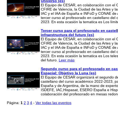
Universo (es)
El Equipo de CESAR, en colaboración con el 
CFIRE de Valencia, la Ciudad de las Artes y la
IAC y el IAA de España e INFoD y CONAE de A
tercer curso al profesorado en castellano del
2023. En esta ocasión la tematica es Los lími
Tercer curso para el profesorado en castel
infraestructura del futuro (es)
El Equipo de CESAR, en colaboración con el 
CFIRE de Valencia, la Ciudad de las Artes y la
IAC y el IAA de España e INFoD y CONAE de A
tercer curso al profesorado en castellano del
2023. En esta ocasión la tematica es Los teles
del futuro.
Leer más
Segundo curso para el profesorado en cas
Espacial: Objetivo la Luna (es)
El Equipo de CESAR organizará el segundo de
castellano del curso académico 2022-2023, pa
España y de Argentina, de la mano de expert
ISDEFE, IAC,Hispasat, ESERO España e Hispas
colaboración del profesorado en mesas redo
Página:
1
2
3
4
-
Ver todas las eventos