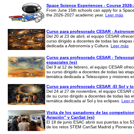
Space Science Experiences - Course 2026
From June 15th schools can apply for a Space
the 2026-2027 academic year.
Leer más
Curso para profesorado CESAR - Astronomí
Del 20 al 23 de abril, el equipo CESAR ofrece
curso dirigido a docentes de todas las etapas
dedicada a Astronomía y Cultura.
Leer más
Curso para profesorado CESAR - Telescop
espaciales (es)
Del 9 al 12 de febrero, el equipo CESAR ofre
su curso dirigido a docentes de todas las etap
temática dedicada a Telescopios y misiones e
Curso para profesorado CESAR -El Sol y lo
Del 24 al 27 de noviembre, el equipo CESAR 
de su curso dirigido a docentes de todas las 
temática dedicada al Sol y los eclipses.
Leer 
Visita de los ganadores de las competicio
Aviación” y CanSat (es)
El 18 de junio ESAC abrió sus puertas a los 
de los retos STEM CanSat Madrid y Pioneras d