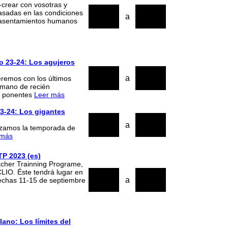
-crear con vosotras y
15
18
asadas en las condiciones
a
s asentamientos humanos
2024
2024
o 23-24: Los agujeros
05
08
a
eremos con los últimos
 mano de recién
2024
2024
s ponentes
Leer más
23-24: Los gigantes
13
16
a
nzamos la temporada de
2023
2023
 más
TP 2023 (es)
eacher Trainning Programe,
IO. Éste tendrá lugar en
11
16
a
fechas 11-15 de septiembre
2023
2023
lano: Los límites del