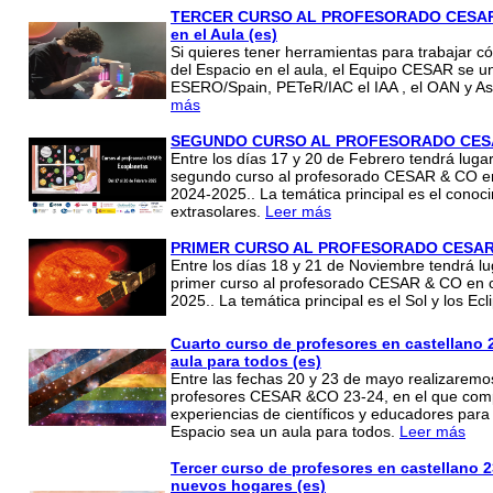
TERCER CURSO AL PROFESORADO CESAR &
en el Aula (es)
Si quieres tener herramientas para trabajar c
del Espacio en el aula, el Equipo CESAR se u
ESERO/Spain, PETeR/IAC el IAA , el OAN y As
más
SEGUNDO CURSO AL PROFESORADO CESAR
Entre los días 17 y 20 de Febrero tendrá lugar
segundo curso al profesorado CESAR & CO en 
2024-2025.. La temática principal es el conoc
extrasolares.
Leer más
PRIMER CURSO AL PROFESORADO CESAR &
Entre los días 18 y 21 de Noviembre tendrá lu
primer curso al profesorado CESAR & CO en c
2025.. La temática principal es el Sol y los Ec
Cuarto curso de profesores en castellano 2
aula para todos (es)
Entre las fechas 20 y 23 de mayo realizaremo
profesores CESAR &CO 23-24, en el que comp
experiencias de científicos y educadores para
Espacio sea un aula para todos.
Leer más
Tercer curso de profesores en castellano 
nuevos hogares (es)