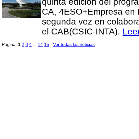
quinta edición del progr
CA, 4ESO+Empresa en E
segunda vez en colabor
el CAB(CSIC-INTA).
Lee
Página:
1
2
3
4
...
14
15
-
Ver todas las noticias