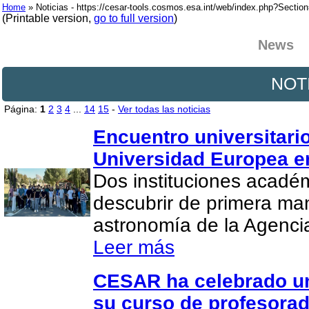
Home
» Noticias - https://cesar-tools.cosmos.esa.int/web/index.php?Secti
(Printable version,
go to full version
)
News
NOT
Página:
1
2
3
4
...
14
15
-
Ver todas las noticias
Encuentro universitario
Universidad Europea e
Dos instituciones acadé
descubrir de primera man
astronomía de la Agenci
Leer más
CESAR ha celebrado un
su curso de profesora