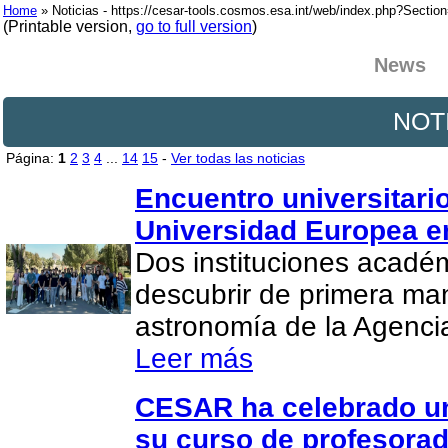
Home
» Noticias - https://cesar-tools.cosmos.esa.int/web/index.php?Secti
(Printable version,
go to full version
)
News
NOT
Página:
1
2
3
4
...
14
15
-
Ver todas las noticias
Encuentro universitario
Universidad Europea e
Dos instituciones acadé
descubrir de primera man
astronomía de la Agenci
Leer más
CESAR ha celebrado un
su curso de profesora