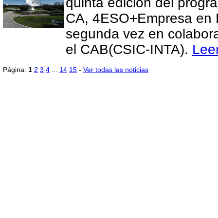
quinta edición del progr
CA, 4ESO+Empresa en E
segunda vez en colabor
el CAB(CSIC-INTA).
Lee
Página:
1
2
3
4
...
14
15
-
Ver todas las noticias