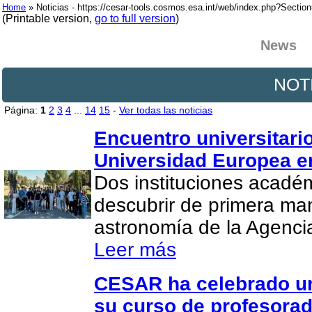
Home
» Noticias - https://cesar-tools.cosmos.esa.int/web/index.php?Secti
(Printable version,
go to full version
)
News
NOT
Página:
1
2
3
4
...
14
15
-
Ver todas las noticias
Encuentro universitario
Universidad Europea e
Dos instituciones acadé
descubrir de primera man
astronomía de la Agenci
Leer más
CESAR ha celebrado un
su curso de profesora