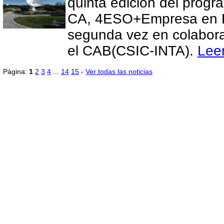
quinta edición del progr
CA, 4ESO+Empresa en E
segunda vez en colabor
el CAB(CSIC-INTA).
Lee
Página:
1
2
3
4
...
14
15
-
Ver todas las noticias