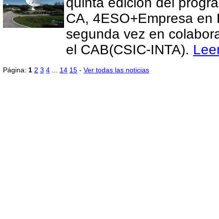
quinta edición del progr
CA, 4ESO+Empresa en E
segunda vez en colabor
el CAB(CSIC-INTA).
Lee
Página:
1
2
3
4
...
14
15
-
Ver todas las noticias