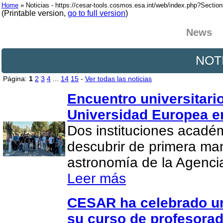
Home
» Noticias - https://cesar-tools.cosmos.esa.int/web/index.php?Secti
(Printable version,
go to full version
)
News
NOT
Página:
1
2
3
4
...
14
15
-
Ver todas las noticias
Encuentro universitario
Universidad Europea e
Dos instituciones acadé
descubrir de primera man
astronomía de la Agenci
Leer más
CESAR ha celebrado un
su curso de profesora