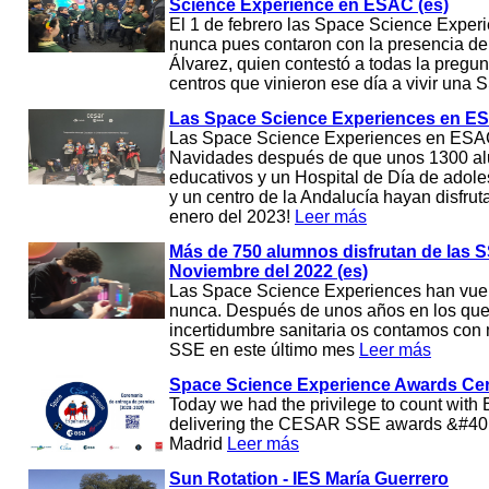
Science Experience en ESAC (es)
El 1 de febrero las Space Science Exper
nunca pues contaron con la presencia de
Álvarez, quien contestó a todas la pregu
centros que vinieron ese día a vivir un
Las Space Science Experiences en ES
Las Space Science Experiences en ESAC
Navidades después de que unos 1300 al
educativos y un Hospital de Día de adol
y un centro de la Andalucía hayan disfru
enero del 2023!
Leer más
Más de 750 alumnos disfrutan de las 
Noviembre del 2022 (es)
Las Space Science Experiences han vue
nunca. Después de unos años en los que e
incertidumbre sanitaria os contamos con m
SSE en este último mes
Leer más
Space Science Experience Awards C
Today we had the privilege to count with 
delivering the CESAR SSE awards &#40;
Madrid
Leer más
Sun Rotation - IES María Guerrero