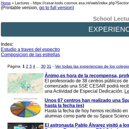
Home
» Lectures - https://cesar-tools.cosmos.esa.int/web/index.php?Sectio
(Printable version,
go to full version
)
School Lectu
EXPERIENC
Index:
Estudio a traves del espectro
Composicion de las estrellas
Página:
1
2
3
4
...
30
31
-
Ver todas las experiencias de los colegi
Ánimo,es hora de la recompensa, profes
El profesorado de 38 centros públicos d
comenzado una SSE CESAR podrá recibir 
una Actividad de Especial Dedicación.
L
Unos 67 centros han realizado una S
hasta la fecha (es)
Hasta la fecha de hoy hemos recibido e
alumnas como parte de su Space Scienc
El astronauta Pablo Álvarez visitó a l