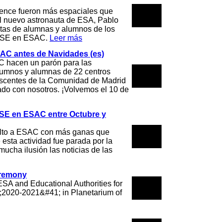
01
ience fueron más espaciales que
l nuevo astronauta de ESA, Pablo
2023
ntas de alumnas y alumnos de los
a SSE en ESAC.
Leer más
AC antes de Navidades (es)
 hacen un parón para las
30
umnos y alumnas de 22 centros
escentes de la Comunidad de Madrid
2022
tado con nosotros. ¡Volvemos el 10 de
SSE en ESAC entre Octubre y
23
lto a ESAC con más ganas que
sta actividad fue parada por la
2022
ucha ilusión las noticias de las
eremony
28
ESA and Educational Authorities for
2020-2021&#41; in Planetarium of
2021