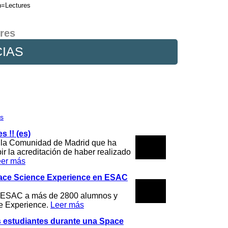
n=Lectures
res
IAS
os
 !! (es)
27
e la Comunidad de Madrid que ha
la acreditación de haber realizado
2023
eer más
pace Science Experience en ESAC
20
n ESAC a más de 2800 alumnos y
2023
e Experience.
Leer más
os estudiantes durante una Space