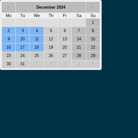
<
December 2024
>
Mo
Tu
We
Th
Fr
Sa
Su
1
2
3
4
5
6
7
8
9
10
11
12
13
14
15
16
17
18
19
20
21
22
23
24
25
26
27
28
29
30
31
1
2
3
4
5