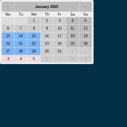
<
January 2025
>
Mo
Tu
We
Th
Fr
Sa
Su
1
2
3
4
5
6
7
8
9
10
11
12
13
14
15
16
17
18
19
20
21
22
23
24
25
26
27
28
29
30
31
1
2
3
4
5
6
7
8
9