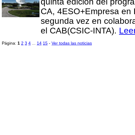
quinta edición del progr
CA, 4ESO+Empresa en E
segunda vez en colabor
el CAB(CSIC-INTA).
Lee
Página:
1
2
3
4
...
14
15
-
Ver todas las noticias