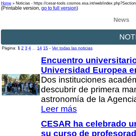
Home
» Noticias - https://cesar-tools.cosmos.esa.int/web/index.php?Secti
(Printable version,
go to full version
)
News
NOT
Página:
1
2
3
4
...
14
15
-
Ver todas las noticias
Encuentro universitario
Universidad Europea e
Dos instituciones acadé
descubrir de primera man
astronomía de la Agenci
Leer más
CESAR ha celebrado un
su curso de profesora