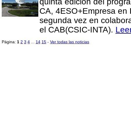
quinta edición del progr
CA, 4ESO+Empresa en E
segunda vez en colabor
el CAB(CSIC-INTA).
Lee
Página:
1
2
3
4
...
14
15
-
Ver todas las noticias