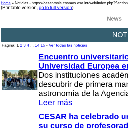
Home
» Noticias - https://cesar-tools.cosmos.esa.int/web/index.php?Secti
(Printable version,
go to full version
)
News
NOT
Página:
1
2
3
4
...
14
15
-
Ver todas las noticias
Encuentro universitario
Universidad Europea e
Dos instituciones acadé
descubrir de primera man
astronomía de la Agenci
Leer más
CESAR ha celebrado un
su curso de profesora