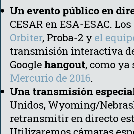
Un evento público en dir
CESAR en ESA-ESAC. Los e
Orbiter
, Proba-2 y
el equi
transmisión interactiva de
Google
hangout
, como ya 
Mercurio de 2016
.
Una transmisión especial
Unidos, Wyoming/Nebraska
retransmitir en directo es
Utilizaremos cámaras espe