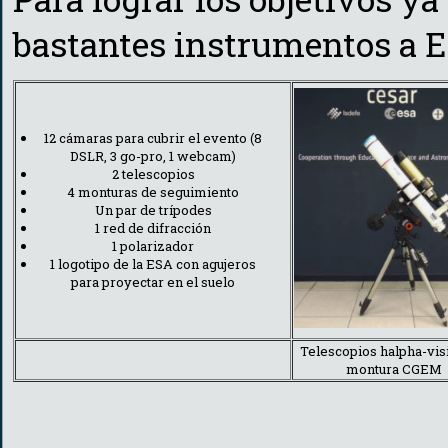
bastantes instrumentos a E
12 cámaras para cubrir el evento (8
DSLR, 3 go-pro, 1 webcam)
2 telescopios
4 monturas de seguimiento
Un par de trípodes
1 red de difracción
1 polarizador
1 logotipo de la ESA con agujeros
para proyectar en el suelo
Telescopios halpha-vis
montura CGEM