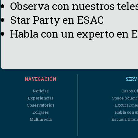
Observa con nuestros tel
Star Party en ESAC
Habla con un experto en 
NAVEGACIÓN
SERV
Noticias
Casos Ci
Experiencias
Space Scienc
Observatorios
Excursiones
Eclipses
Habla con u
Multimedia
Escuela Intera