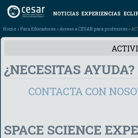
NOTICIAS
EXPERIENCIAS
ECLI
Home
»
Para Educadores
»
Acceso a CESAR para profesores
» AC
ACTIV
¿NECESITAS AYUDA?
CONTACTA CON NOSO
SPACE SCIENCE EXP