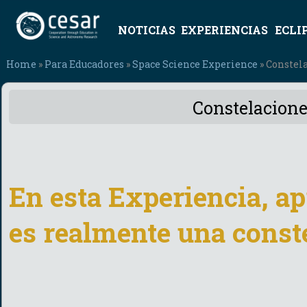
NOTICIAS
EXPERIENCIAS
ECLI
Home
»
Para Educadores
»
Space Science Experience
» Constela
Constelacione
En esta Experiencia, a
es realmente una const